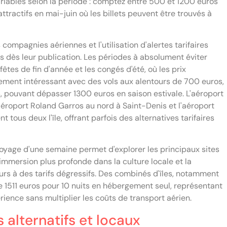
variables selon la période : comptez entre 500 et 1200 euros
attractifs en mai-juin où les billets peuvent être trouvés à
ompagnies aériennes et l'utilisation d'alertes tarifaires
s dès leur publication. Les périodes à absolument éviter
fêtes de fin d'année et les congés d'été, où les prix
ement intéressant avec des vols aux alentours de 700 euros,
és, pouvant dépasser 1300 euros en saison estivale. L'aéroport
l'aéroport Roland Garros au nord à Saint-Denis et l'aéroport
 tous deux l'île, offrant parfois des alternatives tarifaires
oyage d'une semaine permet d'explorer les principaux sites
 immersion plus profonde dans la culture locale et la
ours à des tarifs dégressifs. Des combinés d'îles, notamment
e 1511 euros pour 10 nuits en hébergement seul, représentant
rience sans multiplier les coûts de transport aérien.
alternatifs et locaux