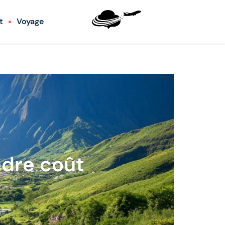
t
Voyage
ndre coût