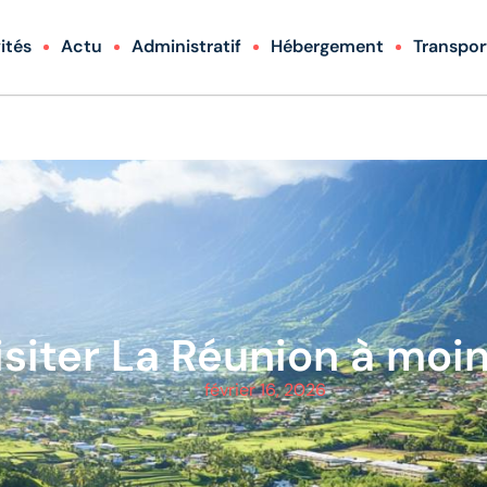
ités
Actu
Administratif
Hébergement
Transpor
siter La Réunion à moi
février 16, 2026