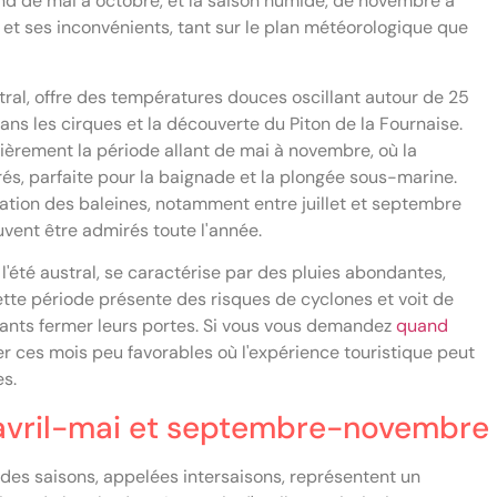
tend de mai à octobre, et la saison humide, de novembre à
et ses inconvénients, tant sur le plan météorologique que
ral, offre des températures douces oscillant autour de 25
ans les cirques et la découverte du Piton de la Fournaise.
ièrement la période allant de mai à novembre, où la
rés, parfaite pour la baignade et la plongée sous-marine.
ation des baleines, notamment entre juillet et septembre
uvent être admirés toute l'année.
 l'été austral, se caractérise par des pluies abondantes,
Cette période présente des risques de cyclones et voit de
ants fermer leurs portes. Si vous vous demandez
quand
iter ces mois peu favorables où l'expérience touristique peut
s.
: avril-mai et septembre-novembre
ndes saisons, appelées intersaisons, représentent un